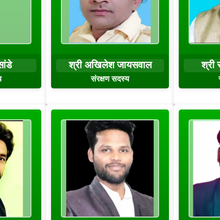
ांडे
श्री अखिलेश जायसवाल
श्री 
य
संरक्षण सदस्य