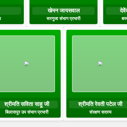
खेमन जायसवाल
देव
य
सरगुजा संभाग प्रभारी
बस्
श्रीमति सविता साहू जी
श्रीमति रेवती पटेल जी
बिलासपुर उप संभाग प्रभारी
संरक्षण सदस्य