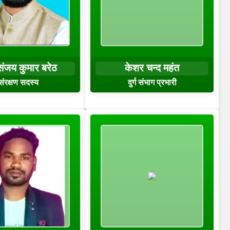
संजय कुमार बरेठ
केशर चन्द महंत
संरक्षण सदस्य
दुर्ग संभाग प्रभारी