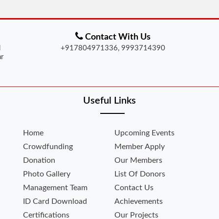
Contact With Us
d
+917804971336, 9993714390
ar
Useful Links
Home
Upcoming Events
Crowdfunding
Member Apply
Donation
Our Members
Photo Gallery
List Of Donors
Management Team
Contact Us
ID Card Download
Achievements
Certifications
Our Projects