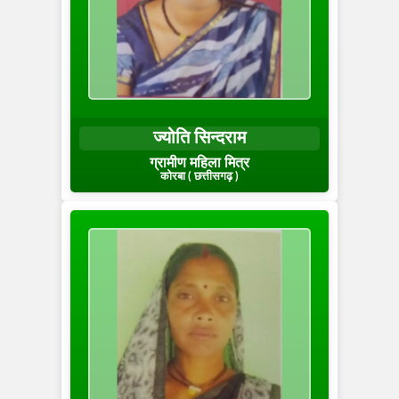
ज्योति सिन्दराम
ग्रामीण महिला मित्र
कोरबा ( छत्तीसगढ़ )