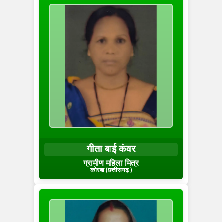
गीता बाई कंवर
ग्रामीण महिला मित्र
कोरबा (छत्तीसगढ़ )