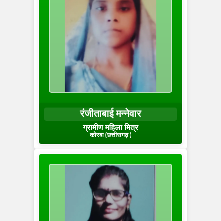
रंजीताबाई मन्नेवार
ग्रामीण महिला मित्र
कोरबा (छत्तीसगढ़ )