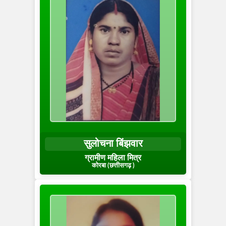
सुलोचना बिंझवार
ग्रामीण महिला मित्र
कोरबा (छत्तीसगढ़ )