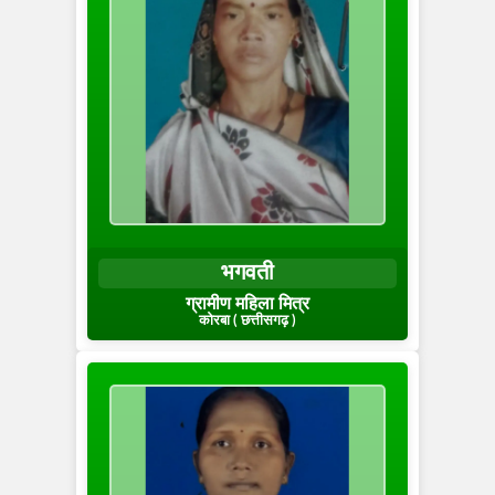
भगवती
ग्रामीण महिला मित्र
कोरबा ( छत्तीसगढ़ )