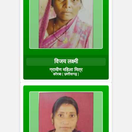
विजय लक्ष्मी
ग्रामीण महिला मित्र
कोरबा ( छत्तीसगढ़ )