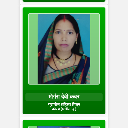
मोगंरा देवी कंवर
ग्रामीण महिला मित्र
कोरबा (छत्तीसगढ़ )