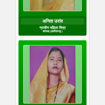
अनिता उरांव
ग्रामीण महिला मित्र
कोरबा (छत्तीसगढ़ )