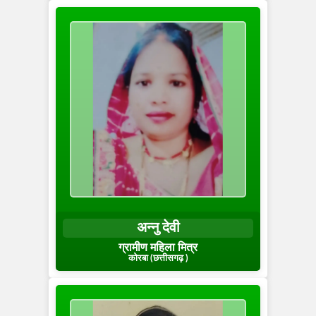
अन्नु देवी
ग्रामीण महिला मित्र
कोरबा (छत्तीसगढ़ )