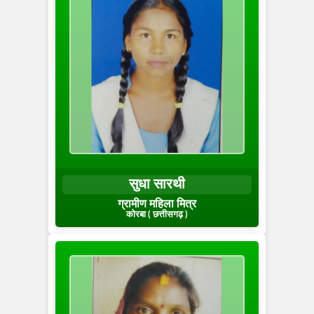
सुधा सारथी
ग्रामीण महिला मित्र
कोरबा ( छत्तीसगढ़ )