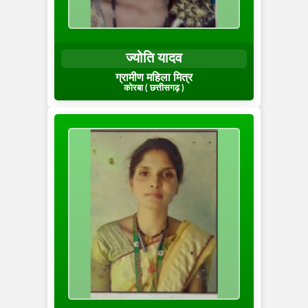
ज्योति यादव
ग्रामीण महिला मित्र
कोरबा ( छत्तीसगढ़ )